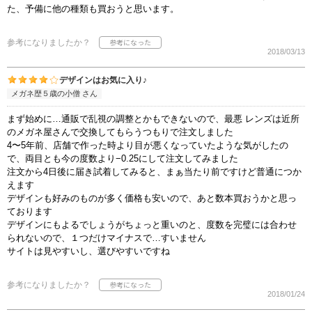
た、予備に他の種類も買おうと思います。
参考になりましたか？
2018/03/13
デザインはお気に入り♪
メガネ歴５歳の小僧 さん
まず始めに…通販で乱視の調整とかもできないので、最悪 レンズは近所
のメガネ屋さんで交換してもらうつもりで注文しました
4〜5年前、店舗で作った時より目が悪くなっていたような気がしたの
で、両目とも今の度数より−0.25にして注文してみました
注文から4日後に届き試着してみると、まぁ当たり前ですけど普通につか
えます
デザインも好みのものが多く価格も安いので、あと数本買おうかと思っ
ております
デザインにもよるでしょうがちょっと重いのと、度数を完璧には合わせ
られないので、１つだけマイナスで…すいません
サイトは見やすいし、選びやすいですね
参考になりましたか？
2018/01/24