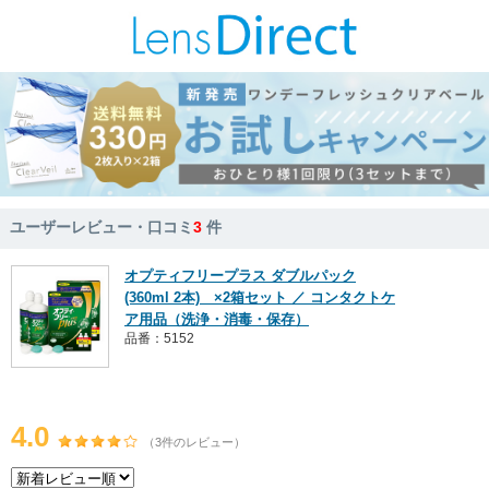
ユーザーレビュー・口コミ
3
件
オプティフリープラス ダブルパック
(360ml 2本) ×2箱セット ／ コンタクトケ
ア用品（洗浄・消毒・保存）
品番：5152
4.0
（3件のレビュー）