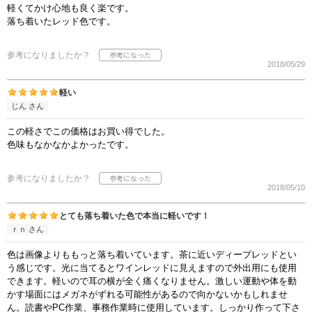
軽くてかけ心地も良く楽です。
落ち着いたレッド色です。
参考になりましたか？
2018/05/29
軽い
じん さん
この軽さでこの価格はお買い得でした。
色味もなかなかよかったです。
参考になりましたか？
2018/05/10
とても落ち着いた色で本当に軽いです！
ｒｎ さん
色は画像よりももっと落ち着いています。茶に近いディープレッドとい
う感じです。光に当てるとワインレッドに見えますので外出用にも使用
できます。軽いので耳の横が全く痛くなりません。激しい運動や体を動
かす場面にはメガネがずれる可能性があるので向かないかもしれませ
ん。読書やPC作業、事務作業時に使用しています。しっかり作って下さ