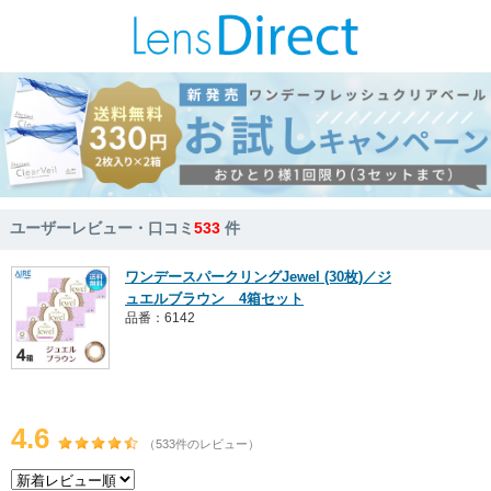
ユーザーレビュー・口コミ
533
件
ワンデースパークリングJewel (30枚)／ジ
ュエルブラウン 4箱セット
品番：6142
4.6
（533件のレビュー）