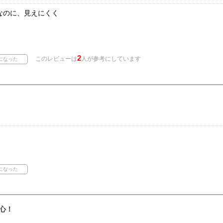
なのに、見えにくく
2
このレビューは
人が参考にしています
心！