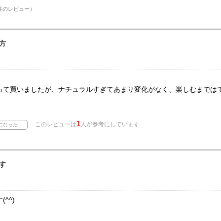
件のレビュー）
方
。
って買いましたが、ナチュラルすぎてあまり変化がなく、楽しむまでは
1
このレビューは
人が参考にしています
す
^^)