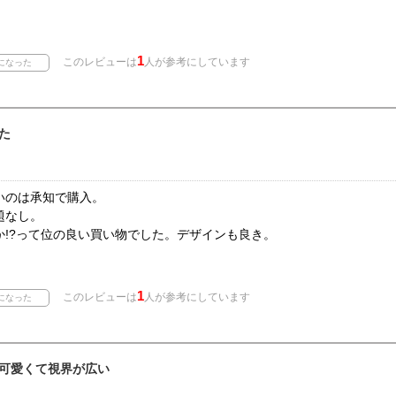
1
このレビューは
人が参考にしています
た
いのは承知で購入。
題なし。
か!?って位の良い買い物でした。デザインも良き。
1
このレビューは
人が参考にしています
可愛くて視界が広い