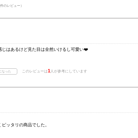
件のレビュー）
感じはあるけど見た目は全然いけるし可愛い❤️
1
このレビューは
人が参考にしています
くピッタリの商品でした。