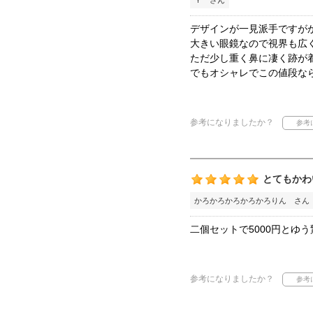
Ｙ さん
デザインが一見派手ですが
大きい眼鏡なので視界も広
ただ少し重く鼻に凄く跡が
でもオシャレでこの値段な
参考になりましたか？
とてもかわ
かろかろかろかろかろりん さん
二個セットで5000円と
参考になりましたか？