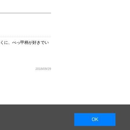
とくに、べっ甲柄が好きでい
。
2018/09/29
OK