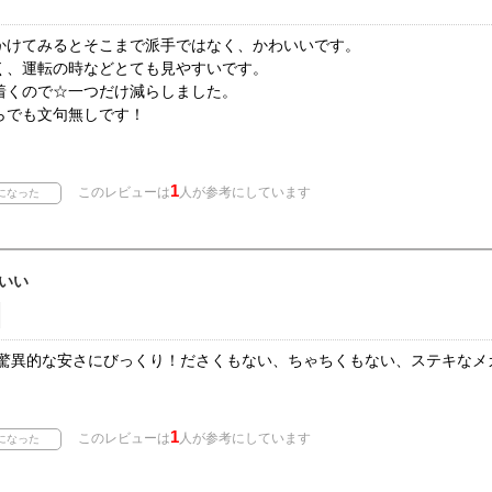
かけてみるとそこまで派手ではなく、かわいいです。
く、運転の時などとても見やすいです。
着くので☆一つだけ減らしました。
らでも文句無しです！
1
このレビューは
人が参考にしています
いい
ゆう驚異的な安さにびっくり！ださくもない、ちゃちくもない、ステキな
1
このレビューは
人が参考にしています