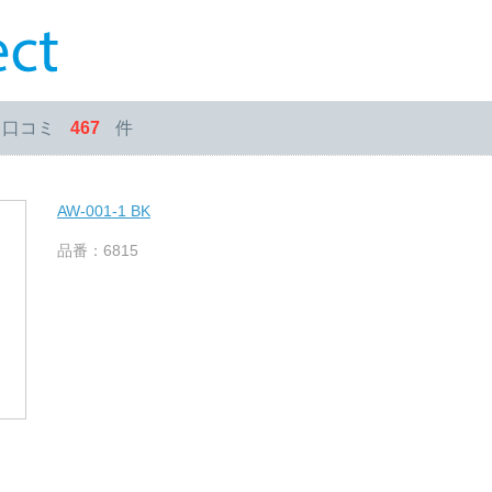
・口コミ
467
件
AW-001-1 BK
品番：6815