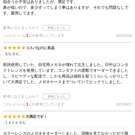
似合うか不安はありましたが、満足です。
鼻が低いので、多少ずってしまう事はありますが、それでも問題なしで
す。愛用してます。
参考になりましたか？
1
人が参考にしています
このレビューは
2021/07/28
コスパなのに良品
もも さん
前回使用していた、自宅用メガネが壊れて注文しました。日中はコンタ
クトレンズを使用しています。コンタクトの度数でオーダーできました
し、スピーディな配送で、しかも商品は値段を疑うくらいしっかりして
いて大満足でした。メガネケースまでついていてビックリしました。
参考になりましたか？
1
人が参考にしています
このレビューは
2021/06/27
大満足です！
ｔａｃａ さん
カラーレンズのメガネをオーダーしました。現物を見てなかったので商