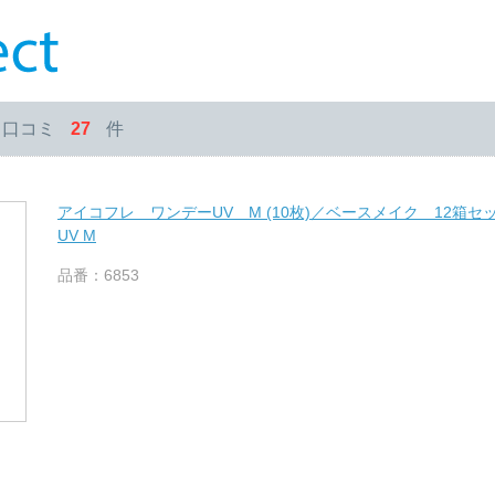
・口コミ
27
件
アイコフレ ワンデーUV M (10枚)／ベースメイク 12箱セット E
UV M
品番：6853