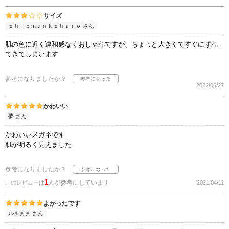
サイズ
ｃｈｉｐｍｕｎｋｃｈａｒｏ さん
肌の色に近く違和感なくおしゃれですが、ちょっと大きくてすぐにずれ
てきてしまいます
参考になりましたか？
2022/06/27
かわいい
夢 さん
かわいいメガネです
肌が明るく見えました
参考になりましたか？
1
人が参考にしています
このレビューは
2021/04/11
よかったです
ルルまま さん