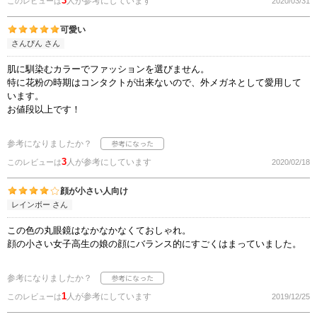
3
人が参考にしています
このレビューは
2020/03/31
可愛い
さんぴん さん
肌に馴染むカラーでファッションを選びません。
特に花粉の時期はコンタクトが出来ないので、外メガネとして愛用して
います。
お値段以上です！
参考になりましたか？
3
人が参考にしています
このレビューは
2020/02/18
顔が小さい人向け
レインボー さん
この色の丸眼鏡はなかなかなくておしゃれ。
顔の小さい女子高生の娘の顔にバランス的にすごくはまっていました。
参考になりましたか？
1
人が参考にしています
このレビューは
2019/12/25