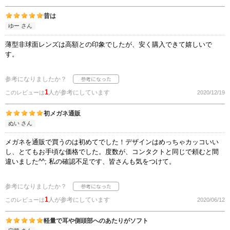
昔は
ゆー さん
薄型非球面レンズは高額との印象でしたが、安く購入できて嬉しいで
す。
参考になりましたか？
1
人が参考にしています
このレビューは
2020/12/19
初メガネ通販
ぬい さん
メガネを通販で買うのは初めてでした！デザインはめっちゃカッコいい
し、とてもお手頃な価格でした。度数が、コンタクトと同じで頼むと間
違いました^^; 私の確認不足です、皆さんも気をつけて。
参考になりましたか？
1
人が参考にしています
このレビューは
2020/06/12
軽量で耳や側頭部へのあたりがソフト