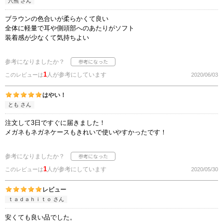
穴熊 さん
ブラウンの色合いが柔らかくて良い
全体に軽量で耳や側頭部へのあたりがソフト
装着感が少なくて気持ちよい
参考になりましたか？
1
人が参考にしています
このレビューは
2020/06/03
はやい！
とも さん
注文して3日ですぐに届きました！
メガネもネガネケースもきれいで使いやすかったです！
参考になりましたか？
1
人が参考にしています
このレビューは
2020/05/30
レビュー
ｔａｄａｈｉｔｏ さん
安くても良い品でした。