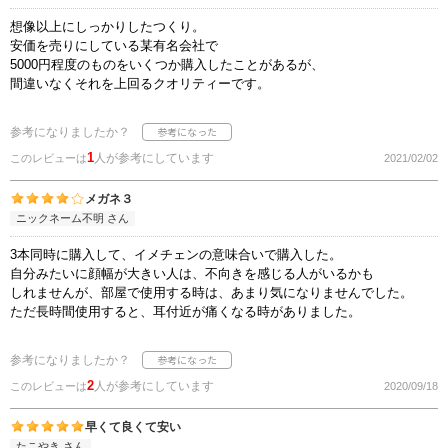
想像以上にしっかりしたつくり。
安価を売りにしている某有名会社で
5000円程度のものをいくつか購入したことがあるが、
間違いなくそれを上回るクオリティーです。
参考になりましたか？
1
人が参考にしています
このレビューは
2021/02/02
メガネ３
ニックネーム不明 さん
3本同時に購入して、イメチェンの意味合いで購入した。
自分みたいに顔幅が大きい人は、不向きを感じる人がいるかも
しれませんが、部屋で使用する時は、あまり気になりませんでした。
ただ長時間使用すると、耳付近が痛くなる時がありました。
参考になりましたか？
2
人が参考にしています
このレビューは
2020/09/18
早くて良くて安い
たこやき さん