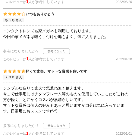
1
人が参考にしています
このレビューは
2022/06/20
いつもありがとう
ちっち さん
コンタクトレンズも家メガネも利用しております。
今回の家メガネは軽く、付け心地もよく、気に入りました。
参考になりましたか？
1
人が参考にしています
このレビューは
2022/01/28
軽くて丈夫、マットな質感も良いです
７３０ さん
シンプルな造りで丈夫で気兼ね無く使えます。
今まで仕事用にはチタンフレーム等のものを使用していましたがこれの
方が軽く、とにかくコスパが素晴らしいです。
マットな質感は個人の好みもあると思いますが自分は気に入っていま
す。日常用におススメです(^-^)
参考になりましたか？
1
人が参考にしています
このレビューは
2022/01/01