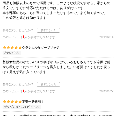
商品も値段以上のもので満足です。このような状況ですから、家からの
注文で、すぐに対応いただけるのは、ありがたいです。
車や部屋のあちこちに置いてしまったりするので、よく無くすので、
この値段と速さは助かります。
参考になりましたか？
1
人が参考にしています
このレビューは
2022/02/14
クラシカルなツーブリッジ
みのの さん
普段女性用のかわいいメガネばかり掛けているおじさんですが今回は前
から欲しかったツーブリッジを購入しました。いざ掛けてましたか安っ
ぽく見えず気に入っています。
参考になりましたか？
1
人が参考にしています
このレビューは
2022/01/22
不安一発解消！
ザツダンダイスキビト さん