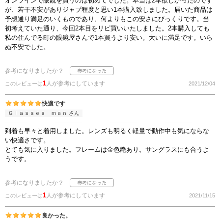
オンラインで眼鏡を買うのは初めてでした。本当は2本欲しかったのです
が、若干不安がありジャブ程度と思い1本購入致しました。届いた商品は
予想通り満足のいくものであり、何よりもこの安さにびっくりです。当
初考えていた通り、今回2本目をリピ買いいたしました。2本購入しても
私の住んでる町の眼鏡屋さんで1本買うより安い。大いに満足です。いら
ぬ不安でした。
参考になりましたか？
1
人が参考にしています
このレビューは
2021/12/04
快適です
Ｇｌａｓｓｅｓ ｍａｎ さん
到着も早々と着用しました。レンズも明るく軽量で動作中も気にならな
い快適さです。
とても気に入りました。フレームは金色艶あり。サングラスにも合うよ
うです。
参考になりましたか？
1
人が参考にしています
このレビューは
2021/11/15
良かった。