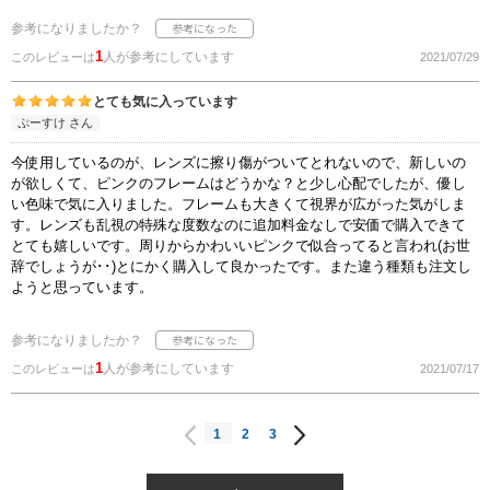
参考になりましたか？
1
人が参考にしています
このレビューは
2021/07/29
とても気に入っています
ぷーすけ さん
今使用しているのが、レンズに擦り傷がついてとれないので、新しいの
が欲しくて、ピンクのフレームはどうかな？と少し心配でしたが、優し
い色味で気に入りました。フレームも大きくて視界が広がった気がしま
す。レンズも乱視の特殊な度数なのに追加料金なしで安価で購入できて
とても嬉しいです。周りからかわいいピンクで似合ってると言われ(お世
辞でしょうが･･)とにかく購入して良かったです。また違う種類も注文し
ようと思っています。
参考になりましたか？
1
人が参考にしています
このレビューは
2021/07/17
1
2
3