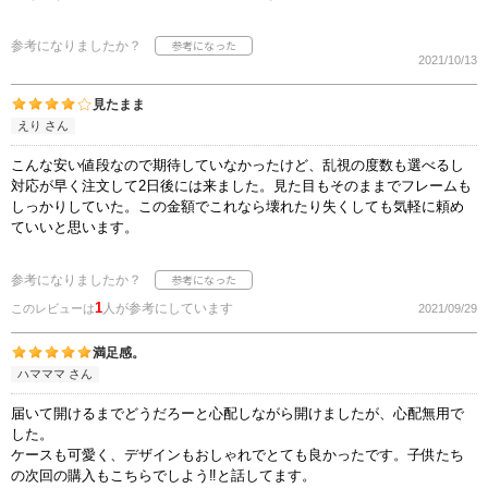
参考になりましたか？
2021/10/13
見たまま
えり さん
こんな安い値段なので期待していなかったけど、乱視の度数も選べるし
対応が早く注文して2日後には来ました。見た目もそのままでフレームも
しっかりしていた。この金額でこれなら壊れたり失くしても気軽に頼め
ていいと思います。
参考になりましたか？
1
人が参考にしています
このレビューは
2021/09/29
満足感。
ハマママ さん
届いて開けるまでどうだろーと心配しながら開けましたが、心配無用で
した。
ケースも可愛く、デザインもおしゃれでとても良かったです。子供たち
の次回の購入もこちらでしよう‼️と話してます。