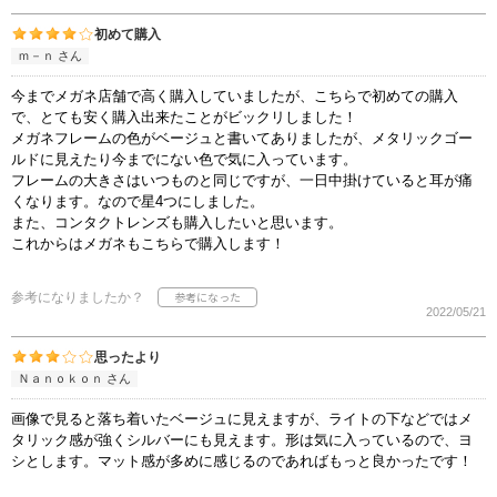
初めて購入
ｍ－ｎ さん
今までメガネ店舗で高く購入していましたが、こちらで初めての購入
で、とても安く購入出来たことがビックリしました！
メガネフレームの色がベージュと書いてありましたが、メタリックゴー
ルドに見えたり今までにない色で気に入っています。
フレームの大きさはいつものと同じですが、一日中掛けていると耳が痛
くなります。なので星4つにしました。
また、コンタクトレンズも購入したいと思います。
これからはメガネもこちらで購入します！
参考になりましたか？
2022/05/21
思ったより
Ｎａｎｏｋｏｎ さん
画像で見ると落ち着いたベージュに見えますが、ライトの下などではメ
タリック感が強くシルバーにも見えます。形は気に入っているので、ヨ
シとします。マット感が多めに感じるのであればもっと良かったです！