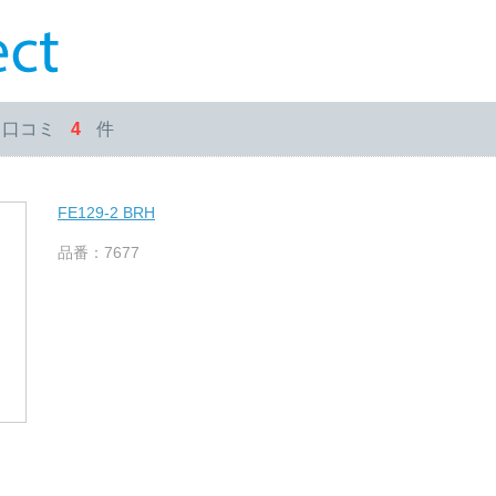
・口コミ
4
件
FE129-2 BRH
品番：7677