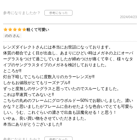
参考になりましたか？
2024/04/23
軽くて可愛い
のの さん
レンズダイレクトさんには本当にお世話になっております。
体質の都合でよく目が出血し、あまりにひどい時はメガネの上にオーバ
ーグラスをつけて過ごしていましたが締めつけが痛くて辛く、様々なタ
イプのサングラスタイプのメガネを検討しておりました。
ところが‼︎
灯台下暗しでこちらに度数入りのカラーレンズが‼︎
しかもお値段がとてもリーズナブル‼︎
ずっと度無しのサングラスと思っていたのでスルーしてました。
これは早速買ってみないと‼︎
こちらの丸めのフレームにグロウボルドー50%でお願いしました。濃い
かな？と思いましたがフレームに合わせたような色合いでとても可愛ら
しい。うむ、これぐらいの濃さで出血も誤魔化せる！と思う！
いやぁ、良い買い物をさせていただきました。
本当にありがとうございました‼︎
参考になりましたか？