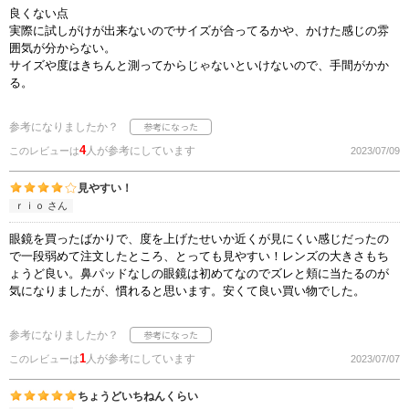
良くない点
実際に試しがけが出来ないのでサイズが合ってるかや、かけた感じの雰
囲気が分からない。
サイズや度はきちんと測ってからじゃないといけないので、手間がかか
る。
参考になりましたか？
4
人が参考にしています
このレビューは
2023/07/09
見やすい！
ｒｉｏ さん
眼鏡を買ったばかりで、度を上げたせいか近くが見にくい感じだったの
で一段弱めて注文したところ、とっても見やすい！レンズの大きさもち
ょうど良い。鼻パッドなしの眼鏡は初めてなのでズレと頬に当たるのが
気になりましたが、慣れると思います。安くて良い買い物でした。
参考になりましたか？
1
人が参考にしています
このレビューは
2023/07/07
ちょうどいちねんくらい