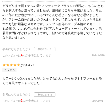
ギリギリまで同モデルの紫×アンティークブラウンの商品とこちらのどち
らを購入するか迷っていましたが、最終的にこちらを選びました。リム
の上部にだけ色がついているのでどんな感じになるかなと思いました
が、フレーム自体が細いのであまりキツい印象にならず、スッキリ見せ
つつも顔に馴染むメガネです。テンプル部分のマーブル柄のアセテート
も綺麗で、ここの色に合わせてピアスをコーディネートしています。老
若男女問わずかけられそうですし、軽いので老眼鏡にも適していそうだ
なと思いました。
参考になりましたか？
4
人が参考にしています
このレビューは
2024/08/28
かわいい！
そら さん
カラーレンズいれましたが、とってもかわいかったです！フレームも軽
くて今風でオシャレでした！
参考になりましたか？
2
人が参考にしています
このレビューは
2024/07/17