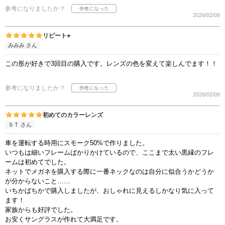
参考になりましたか？
2026/02/09
リピート⭐︎
みみみ さん
この形が好きで3回目の購入です。レンズの色を変えて楽しんでます！！
参考になりましたか？
2026/02/09
初めてのカラーレンズ
ＳＴ さん
車を運転する時用にスモーク50%で作りました。
いつもは細いフレームばかりかけているので、ここまで太い黒縁のフレ
ームは初めてでした。
ネットでメガネを購入する際に一番ネックなのは自分に似合うかどうか
が分からないこと……
いちかばちかで購入しましたが、おしゃれに見えるしかなり気に入って
ます！
家族からも好評でした。
お安くサングラスが作れて大満足です。