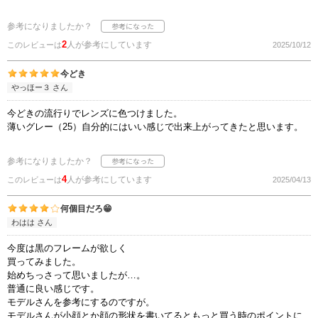
参考になりましたか？
2
人が参考にしています
このレビューは
2025/10/12
今どき
やっほー３ さん
今どきの流行りでレンズに色つけました。
薄いグレー（25）自分的にはいい感じで出来上がってきたと思います。
参考になりましたか？
4
人が参考にしています
このレビューは
2025/04/13
何個目だろ😁
わはは さん
今度は黒のフレームが欲しく
買ってみました。
始めちっさって思いましたが…。
普通に良い感じです。
モデルさんを参考にするのですが。
モデルさんが小顔とか顔の形状を書いてるともっと買う時のポイントに