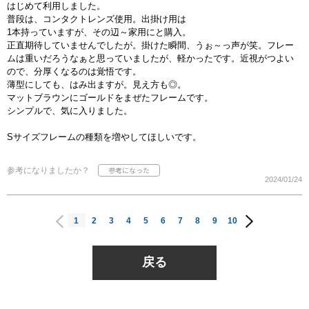
はじめて利用しました。
普段は、コンタクトレンズ使用。出掛け用は
1本持っていますが、その辺～家用にと購入。
正直期待していませんでしたが。掛けた瞬間、うぉ～っ声が笑。フレー
ムは重いだろうなぁと思っていましたが、軽かったです。近視がつよい
ので、分厚くなるのは覚悟です。
薄型にしても、はみ出ますが。見え方も◎。
マットブラウンにゴールドをまぜたフレームです。
シンプルで、気に入りました。
Sサイズフレームの種類を増やしてほしいです。
参考になりましたか？
2024/01/24
1
2
3
4
5
6
7
8
9
10
戻る