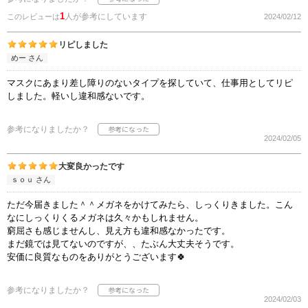
1
人が参考にしています
このレビューは
2024/02/12
リピしました
めー さん
マスクにあまり差し障りのないタイプを探していて、仕事用としてリピ
しました。軽いし違和感ないです。
参考になりましたか？
2024/02/05
大変良かったです
ｓｏｕ さん
ただ今届きました＾＾メガネをかけてみたら、しっくりきました。こん
なにしっくりくるメガネは久々かもしれません。
窮屈さも感じませんし、見え方も違和感なかったです。
まだ鏡では見てないのですが、、たぶん大丈夫そうです。
安価に良質なものをありがとうございます🍀
参考になりましたか？
2024/02/03