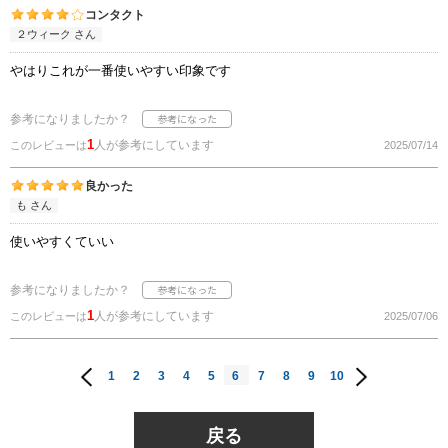
コンタクト
２ウィーク さん
やはりこれが一番使いやすい印象です
参考になりましたか？
1
人が参考にしています
このレビューは
2025/07/14
良かった
も さん
使いやすくていい
参考になりましたか？
1
人が参考にしています
このレビューは
2025/07/06
1
2
3
4
5
6
7
8
9
10
戻る