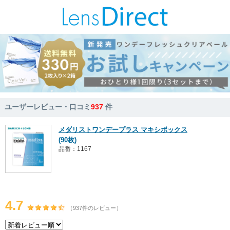
ユーザーレビュー・口コミ
937
件
メダリストワンデープラス マキシボックス
(90枚)
品番：1167
4.7
（937件のレビュー）