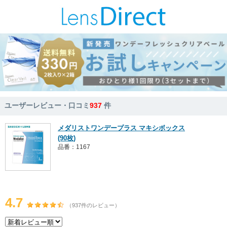
ユーザーレビュー・口コミ
937
件
メダリストワンデープラス マキシボックス
(90枚)
品番：1167
4.7
（937件のレビュー）