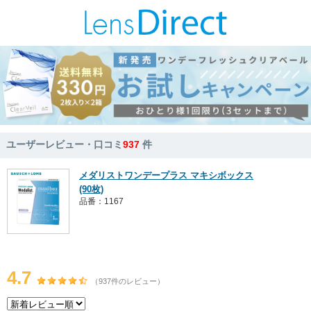
ユーザーレビュー・口コミ
937
件
メダリストワンデープラス マキシボックス
(90枚)
品番：1167
4.7
（937件のレビュー）