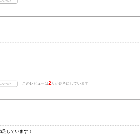
、
、
。
2
このレビューは
人が参考にしています
満足しています！