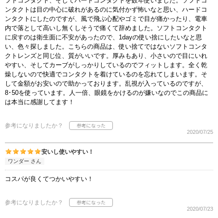
フトコンタクト、そしてハードコンタクトを数年使いました。ソフトコ
ンタクトは目の中心に破れがあるのに気付かず怖いなと思い、ハードコ
ンタクトにしたのですが、風で飛ぶ心配やゴミで目が痛かったり、電車
内で落として高いし無くしそうで痛くて辞めました。ソフトコンタクト
に戻すのは衛生面に不安があったので、1dayの使い捨にしたいなと思
い、色々探しました。こちらの商品は、使い捨てではないソフトコンタ
クトレンズと同じ位、質がいいです。厚みもあり、小さいので目にいれ
やすい、そしてカーブがしっかりしているのでフィットします。全く乾
燥しないので快適でコンタクトを着けているのを忘れてしまいます。そ
して金額がお安いので助かっております。乱視が入っているのですが、
8･50を使っています。人一倍、眼鏡をかけるのが嫌いなのでこの商品に
は本当に感謝してます！
参考になりましたか？
2020/07/25
安いし使いやすい！
ワンダー さん
コスパが良くてつかいやすい！
参考になりましたか？
2020/07/23