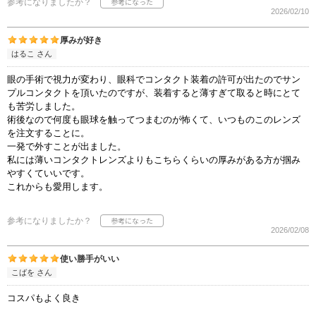
参考になりましたか？
2026/02/10
厚みが好き
はるこ さん
眼の手術で視力が変わり、眼科でコンタクト装着の許可が出たのでサン
プルコンタクトを頂いたのですが、装着すると薄すぎて取ると時にとて
も苦労しました。
術後なので何度も眼球を触ってつまむのが怖くて、いつものこのレンズ
を注文することに。
一発で外すことが出ました。
私には薄いコンタクトレンズよりもこちらくらいの厚みがある方が掴み
やすくていいです。
これからも愛用します。
参考になりましたか？
2026/02/08
使い勝手がいい
こばを さん
コスパもよく良き