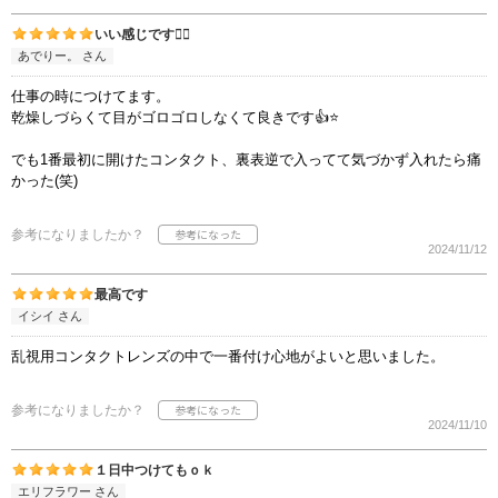
いい感じです👍🏻
あでりー。 さん
仕事の時につけてます。
乾燥しづらくて目がゴロゴロしなくて良きです👍⭐️
でも1番最初に開けたコンタクト、裏表逆で入ってて気づかず入れたら痛
かった(笑)
参考になりましたか？
2024/11/12
最高です
イシイ さん
乱視用コンタクトレンズの中で一番付け心地がよいと思いました。
参考になりましたか？
2024/11/10
１日中つけてもｏｋ
エリフラワー さん