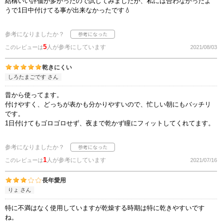
結構いい評価が多かったので試してみましたが、私には合わなかったよ
うで1日中付けてる事が出来なかったです💧
参考になりましたか？
5
人が参考にしています
このレビューは
2021/08/03
乾きにくい
しろたまごです さん
昔から使ってます。
付けやすく、どっちが表かも分かりやすいので、忙しい朝にもバッチリ
です。
1日付けてもゴロゴロせず、夜まで乾かず瞳にフィットしてくれてます。
参考になりましたか？
1
人が参考にしています
このレビューは
2021/07/16
長年愛用
りょ さん
特に不満はなく使用していますが乾燥する時期は特に乾きやすいです
ね。