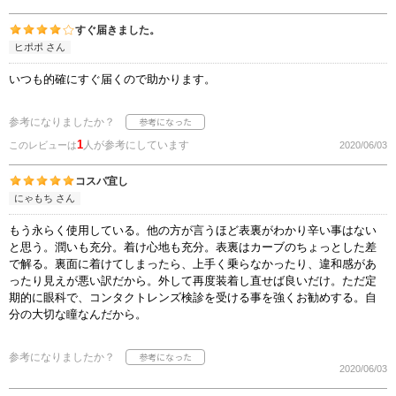
すぐ届きました。
ヒポポ さん
いつも的確にすぐ届くので助かります。
参考になりましたか？
1
人が参考にしています
このレビューは
2020/06/03
コスパ宜し
にゃもち さん
もう永らく使用している。他の方が言うほど表裏がわかり辛い事はない
と思う。潤いも充分。着け心地も充分。表裏はカーブのちょっとした差
で解る。裏面に着けてしまったら、上手く乗らなかったり、違和感があ
ったり見えが悪い訳だから。外して再度装着し直せば良いだけ。ただ定
期的に眼科で、コンタクトレンズ検診を受ける事を強くお勧めする。自
分の大切な瞳なんだから。
参考になりましたか？
2020/06/03