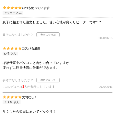
いつも使っています
アッキー さん
息子に頼まれた注文しました。使い心地が良くリピーターです^_^
参考になりましたか？
2020/06/15
コスパも最高
ひろ さん
ほぼ仕事中パソコンと向かい合っていますが
疲れずに終日快適に仕事ができます。
参考になりましたか？
1
人が参考にしています
このレビューは
2020/06/11
文句なし！
ＲＡＭ さん
注文したら翌日に届いてビックリ！