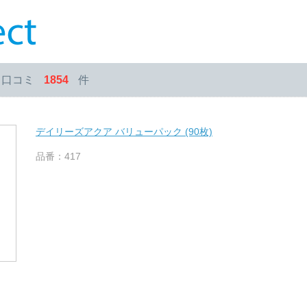
・口コミ
1854
件
デイリーズアクア バリューパック (90枚)
品番：417