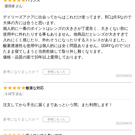
バランス
愛用者 さん
デイリーズアクアに出会ってからはこれだけ使ってます。BCは8.6なので
大体の方には合うと思います。
個人的に一番のポイントはレンズの大きさが丁度良く、大きくない割に
使用中に外れたりする事もありません。他商品だとレンズが大きすぎて
入れにくく感じたり、外れそうになったりするストレスがありました。
酸素透過性も使用中は個人的には全く問題ありません。1DAYなのでつけ
たまま寝てしまうと当然乾燥して取り外し難くなります。
価格・品質の面で10年以上愛用しております。
参考になりましたか？
2021/04/20
敏速な対応
トロワ さん
注文してから手元に届くまであっという間。また利用します！
参考になりましたか？
2021/04/19