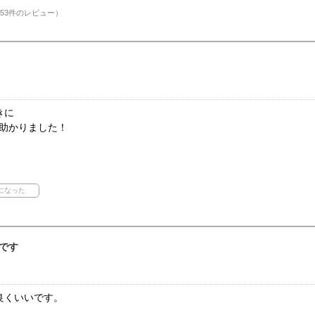
53件のレビュー）
きに
き助かりました！
！
です
良くいいです。