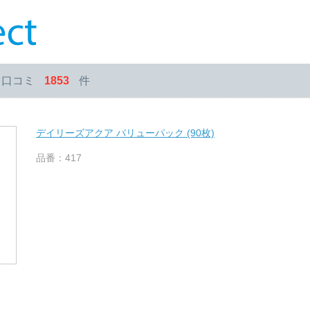
・口コミ
1853
件
デイリーズアクア バリューパック (90枚)
品番：417