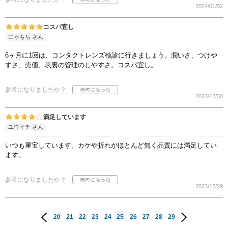
2024/01/02
コスパ宜し
にゃもち さん
6ヶ月に1回は、コンタクトレンズ検診に行きましょう。潤いさ、つけや
すさ、売価、表裏の管理のしやすさ。コスパ宜し。
参考になりましたか？
2023/12/30
満足しています
ユウイチ さん
いつも重宝しています。カケや折れがほとんど無く品質には満足してい
ます。
参考になりましたか？
2023/12/29
20
21
22
23
24
25
26
27
28
29