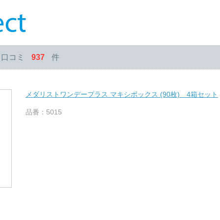
・口コミ
937
件
メダリストワンデープラス マキシボックス (90枚) 4箱セット
品番：5015