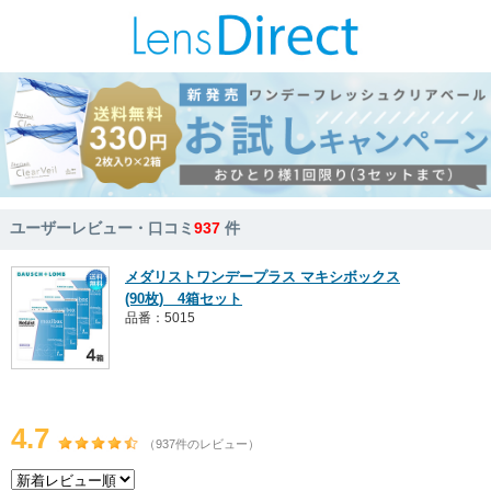
ユーザーレビュー・口コミ
937
件
メダリストワンデープラス マキシボックス
(90枚) 4箱セット
品番：5015
4.7
（937件のレビュー）