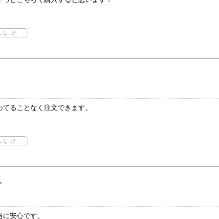
わてることなく注文できます。
。
当に安心です。