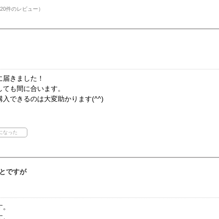
20件のレビュー）
に届きました！
しても間に合います。
入できるのは大変助かります(^^)
とですが
す。
す。