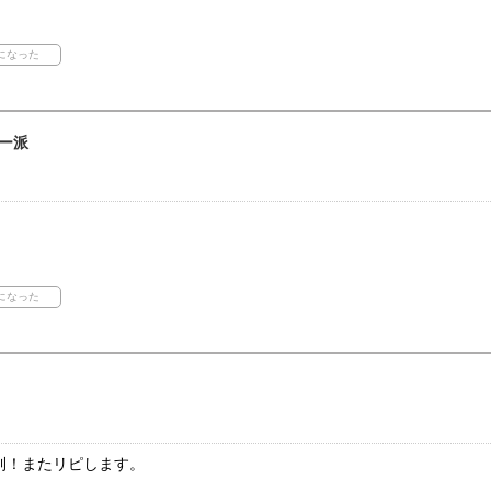
ー派
利！またリピします。