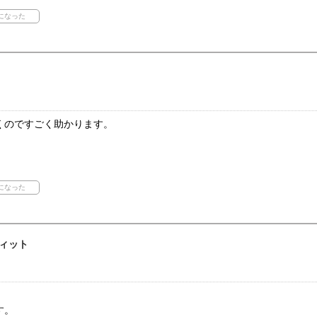
くのですごく助かります。
。
ィット
す。