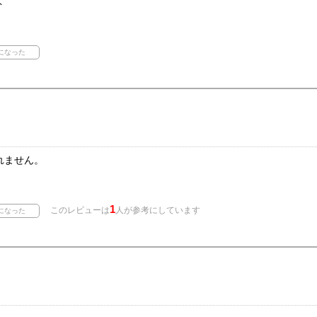
ト
れません。
1
このレビューは
人が参考にしています