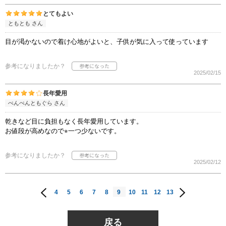
とてもよい
ともとも さん
目が渇かないので着け心地がよいと、子供が気に入って使っています
参考になりましたか？
2025/02/15
長年愛用
ぺんぺんともぐら さん
乾きなど目に負担もなく長年愛用しています。
お値段が高めなので⭐︎一つ少ないです。
参考になりましたか？
2025/02/12
4
5
6
7
8
9
10
11
12
13
戻る