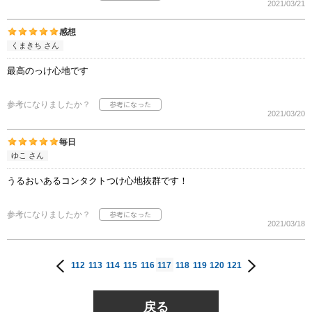
2021/03/21
感想
くまきち さん
最高のっけ心地です
参考になりましたか？
2021/03/20
毎日
ゆこ さん
うるおいあるコンタクトつけ心地抜群です！
参考になりましたか？
2021/03/18
112
113
114
115
116
117
118
119
120
121
戻る