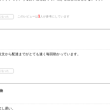
1
このレビューは
人が参考にしています
注文から配達までがとても速く毎回助かっています。
物
文し易い。