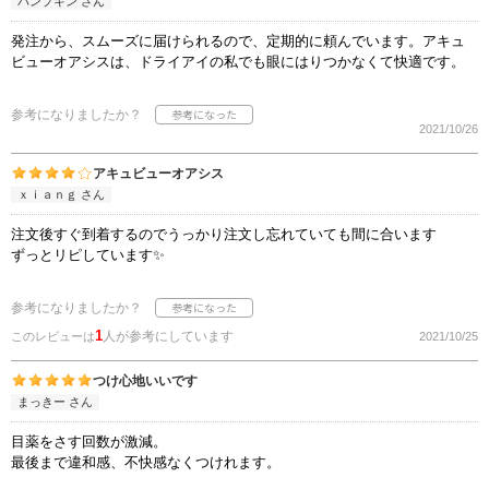
パンプキン さん
発注から、スムーズに届けられるので、定期的に頼んでいます。アキュ
ビューオアシスは、ドライアイの私でも眼にはりつかなくて快適です。
参考になりましたか？
2021/10/26
アキュビューオアシス
ｘｉａｎｇ さん
注文後すぐ到着するのでうっかり注文し忘れていても間に合います
ずっとリピしています✨
参考になりましたか？
1
人が参考にしています
このレビューは
2021/10/25
つけ心地いいです
まっきー さん
目薬をさす回数が激減。
最後まで違和感、不快感なくつけれます。