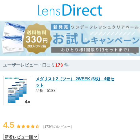
ユーザーレビュー・口コミ
173
件
メダリスト2（ツー） 2WEEK (6枚) 4箱セ
ット
品番：5188
4.5
（173件のレビュー）