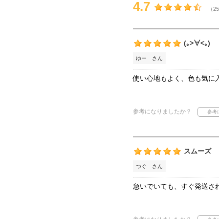
4.7
（25
(｡>∀<｡)
ゆー さん
使い心地もよく、色も気に入
参考になりましたか？
スムーズ
つぐ さん
急いでいても、すぐ発送さ