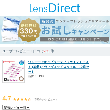
ユーザーレビュー・口コミ
253
件
ワンデーアキュビューディファインモイス
ト (30枚)／ヴィヴィッドスタイル 12箱セ
ット
品番：5193
4.7
（253件のレビュー）