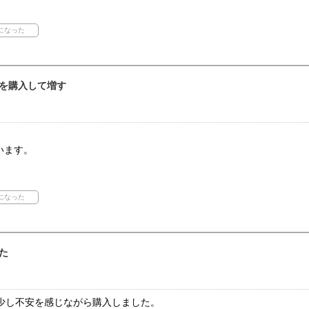
を購入して増す
います。
た
.に少し不安を感じながら購入しました。