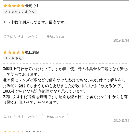
最高です
Ａａｃｃｂｂｄ さん
もう十数年利用してます。最高です。
参考になりましたか？
2019/11/14
概ね満足
Ａｋａ さん
3年以上使わせていただいてますが特に使用時の不具合や問題はなく安心
して使っております。
極々稀にレンズが爪などで傷をつけたわけでもないのに付けて瞬きをし
た瞬間に裂けてしまうものもありましたが数回の注文に1枚あるかで1／
1000枚ぐらいなら許容範囲かなと思っています。
2箱注文すれば送料も無料ですし配送も翌々日には届くためこれからも有
り難く利用させていただきます。
参考になりましたか？
2019/11/13